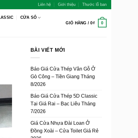
Liên hệ
Giới thiệu
Thước lỗ ban
LASSIC
CỬA SỔ
0
GIỎ HÀNG /
0
₫
BÀI VIẾT MỚI
Báo Giá Cửa Thép Vân Gỗ Ở
Gò Công – Tiền Giang Tháng
8/2026
Báo Giá Cửa Thép 5D Classic
Tại Giá Rai – Bạc Liêu Tháng
7/2026
Giá Cửa Nhựa Đài Loan Ở
Đồng Xoài – Cửa Toilet Giá Rẻ