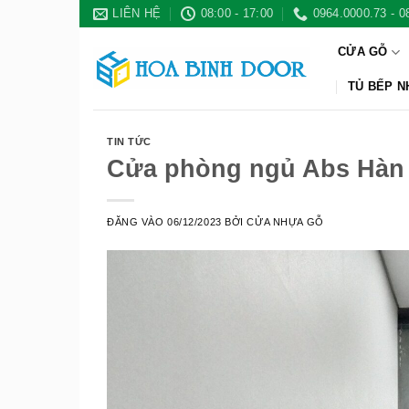
Bỏ
LIÊN HỆ
08:00 - 17:00
0964.0000.73 - 0
qua
CỬA GỖ
nội
dung
TỦ BẾP 
TIN TỨC
Cửa phòng ngủ Abs Hàn 
ĐĂNG VÀO
06/12/2023
BỞI
CỬA NHỰA GỖ