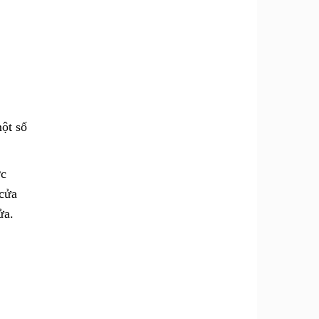
ột số
ớc
 cửa
ửa.