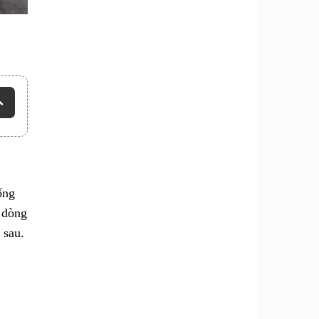
ống
o dòng
 sau.