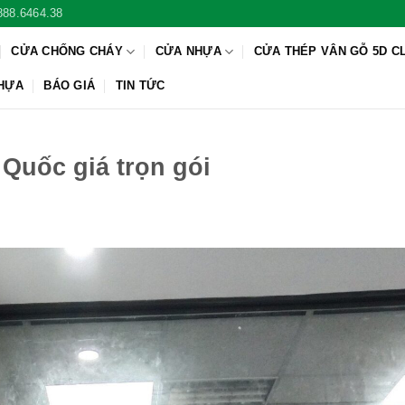
888.6464.38
CỬA CHỐNG CHÁY
CỬA NHỰA
CỬA THÉP VÂN GỖ 5D C
NHỰA
BÁO GIÁ
TIN TỨC
Quốc giá trọn gói