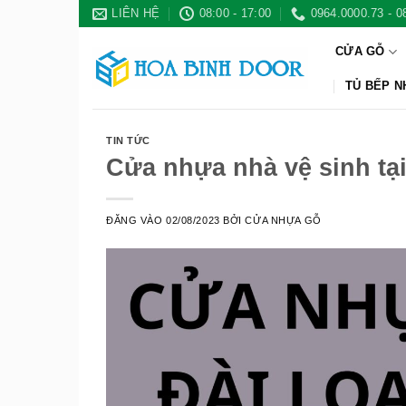
Bỏ
LIÊN HỆ
08:00 - 17:00
0964.0000.73 - 0
qua
CỬA GỖ
nội
dung
TỦ BẾP 
TIN TỨC
Cửa nhựa nhà vệ sinh tạ
ĐĂNG VÀO
02/08/2023
BỞI
CỬA NHỰA GỖ