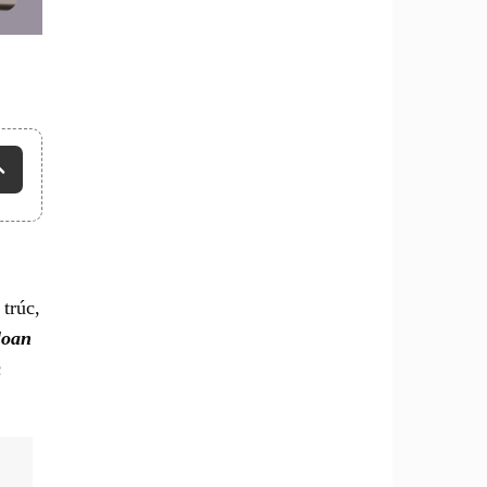
 trúc,
loan
c