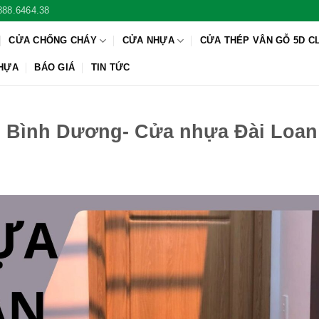
888.6464.38
CỬA CHỐNG CHÁY
CỬA NHỰA
CỬA THÉP VÂN GỖ 5D C
NHỰA
BÁO GIÁ
TIN TỨC
i Bình Dương- Cửa nhựa Đài Loan