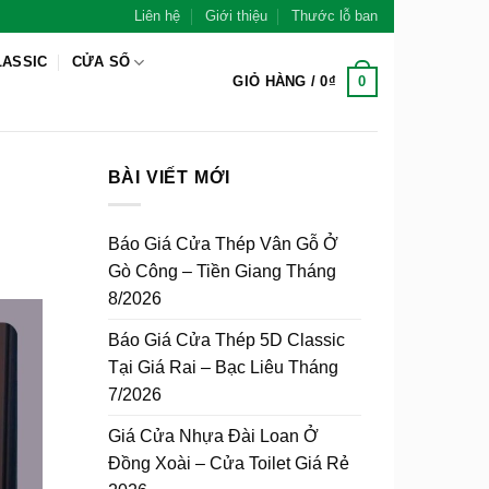
Liên hệ
Giới thiệu
Thước lỗ ban
LASSIC
CỬA SỔ
0
GIỎ HÀNG /
0
₫
BÀI VIẾT MỚI
Báo Giá Cửa Thép Vân Gỗ Ở
Gò Công – Tiền Giang Tháng
8/2026
Báo Giá Cửa Thép 5D Classic
Tại Giá Rai – Bạc Liêu Tháng
7/2026
Giá Cửa Nhựa Đài Loan Ở
Đồng Xoài – Cửa Toilet Giá Rẻ