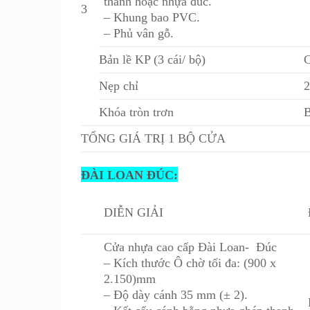
thanh hoặc nhựa đúc.
3
– Khung bao PVC.
– Phủ vân gỗ.
Bản lề KP (3 cái/ bộ)
C
Nẹp chỉ
Khóa tròn trơn
B
TỔNG GIÁ TRỊ 1 BỘ CỬA
ĐÀI LOAN ĐÚC:
DIỄN GIẢI
Cửa nhựa cao cấp Đài Loan- Đúc
– Kích thước Ô chờ tối đa: (900 x
2.150)mm
– Độ dày cánh 35 mm (± 2).