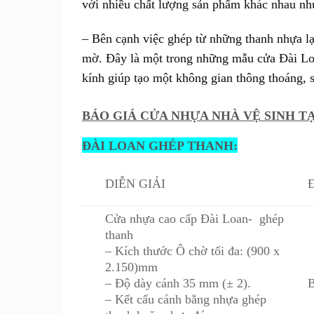
với nhiều chất lượng sản phẩm khác nhau như
– Bên cạnh việc ghép từ những thanh nhựa lạ
mờ. Đây là một trong những mẫu cửa Đài Lo
kính giúp tạo một không gian thông thoáng, 
BÁO GIÁ CỬA NHỰA NHÀ VỆ SINH T
ĐÀI LOAN GHÉP THANH:
DIỄN GIẢI
Cửa nhựa cao cấp Đài Loan- ghép
thanh
– Kích thước Ô chờ tối đa: (900 x
2.150)mm
– Độ dày cánh 35 mm (± 2).
B
– Kết cấu cánh bằng nhựa ghép