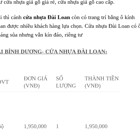
 cửa nhựa giả gỗ giá rẻ, cửa nhựa giả gỗ cao cấp.
i thì cánh
cửa nhựa Đài Loan
còn có trang trí bằng ô kính
an được nhiều khách hàng lựa chọn. Cửa nhựa Đài Loan có 
sáng sủa nhưng vẫn kín đáo, riêng tư
ẠI BÌNH DƯƠNG- CỬA NHỰA ĐÀI LOAN:
ĐƠN GIÁ
SỐ
THÀNH TIỀN
ĐVT
(VNĐ)
LƯỢNG
(VNĐ)
ộ
1,950,000
1
1,950,000