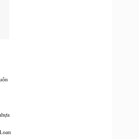
huôn
 nhựa
 Loan