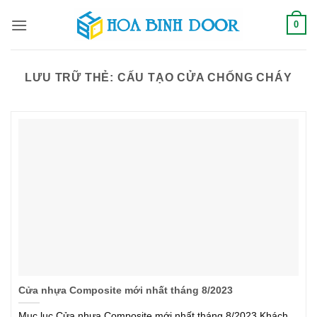
Bỏ
0
qua
nội
dung
LƯU TRỮ THẺ:
CẤU TẠO CỬA CHỐNG CHÁY
Cửa nhựa Composite mới nhất tháng 8/2023
Mục lục Cửa nhựa Composite mới nhất tháng 8/2023,Khách