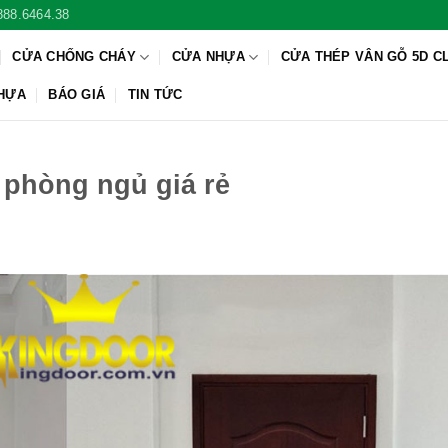
888.6464.38
CỬA CHỐNG CHÁY
CỬA NHỰA
CỬA THÉP VÂN GỖ 5D C
NHỰA
BÁO GIÁ
TIN TỨC
phòng ngủ giá rẻ
Ỗ