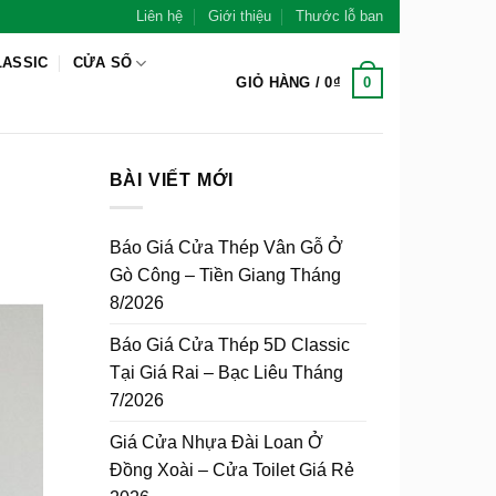
Liên hệ
Giới thiệu
Thước lỗ ban
LASSIC
CỬA SỔ
0
GIỎ HÀNG /
0
₫
BÀI VIẾT MỚI
Báo Giá Cửa Thép Vân Gỗ Ở
Gò Công – Tiền Giang Tháng
8/2026
Báo Giá Cửa Thép 5D Classic
Tại Giá Rai – Bạc Liêu Tháng
7/2026
Giá Cửa Nhựa Đài Loan Ở
Đồng Xoài – Cửa Toilet Giá Rẻ