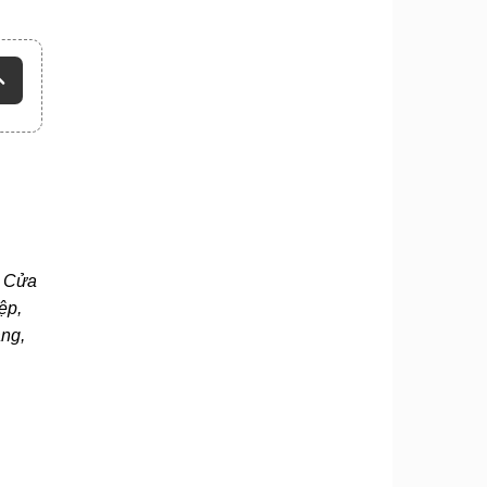
. Cửa
ệp,
ạng,