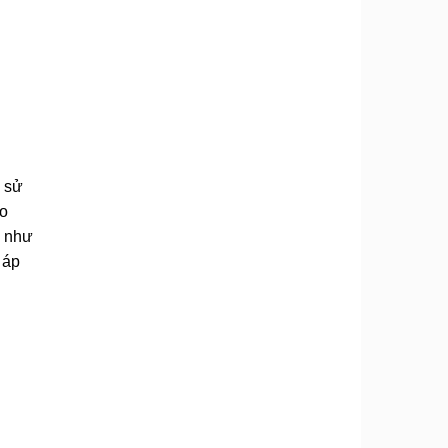
a sử
ao
y như
 áp