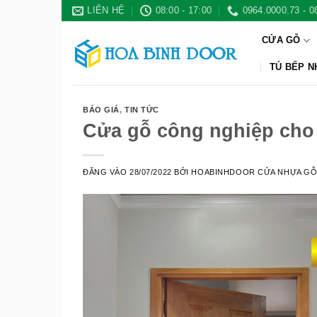
Bỏ
LIÊN HỆ
08:00 - 17:00
0964.0000.73 - 0
qua
CỬA GỖ
nội
dung
TỦ BẾP 
BÁO GIÁ
,
TIN TỨC
Cửa gỗ công nghiệp cho 
ĐĂNG VÀO
28/07/2022
BỞI
HOABINHDOOR CỬA NHỰA G