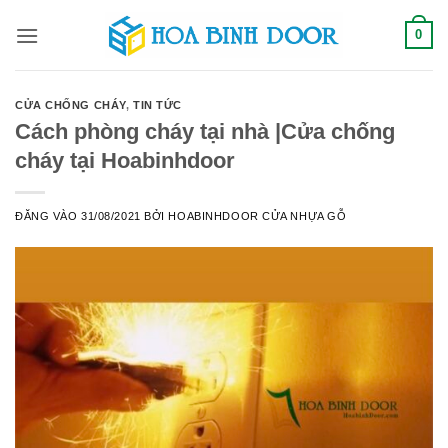
Bỏ
0
qua
nội
dung
CỬA CHỐNG CHÁY
,
TIN TỨC
Cách phòng cháy tại nhà |Cửa chống
cháy tại Hoabinhdoor
ĐĂNG VÀO
31/08/2021
BỞI
HOABINHDOOR CỬA NHỰA GỖ