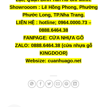
Showrooom : Lê Hồng Phong, Phường
Phước Long, TP.Nha Trang.
LIÊN HỆ : hotline; 0964.0000.73 –
0888.6464.38
FANPAGE:
CỬA NHỰA GỖ
ZALO: 0888.6464.38 (cửa nhựa gỗ
KINGDOOR)
Websize:
cuanhuago.net