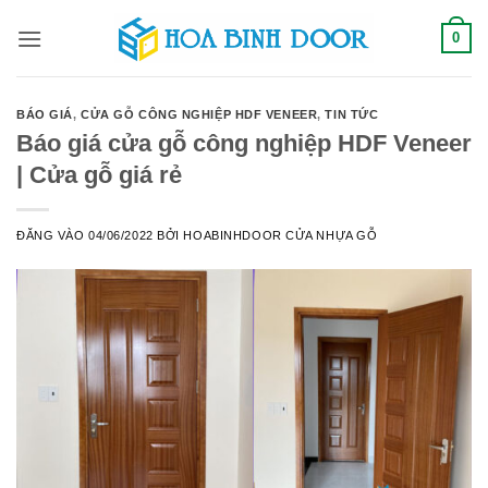
Bỏ
0
qua
nội
dung
BÁO GIÁ
,
CỬA GỖ CÔNG NGHIỆP HDF VENEER
,
TIN TỨC
Báo giá cửa gỗ công nghiệp HDF Veneer
| Cửa gỗ giá rẻ
ĐĂNG VÀO
04/06/2022
BỞI
HOABINHDOOR CỬA NHỰA GỖ