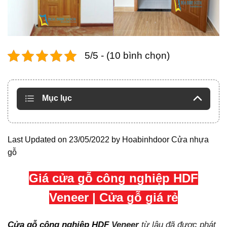
5/5 - (10 bình chọn)
Mục lục
Last Updated on 23/05/2022 by
Hoabinhdoor Cửa nhựa
gỗ
Giá cửa gỗ công nghiệp HDF
Veneer | Cửa gỗ giá rẻ
Cửa gỗ công nghiệp HDF
Veneer
từ lâu đã được phát