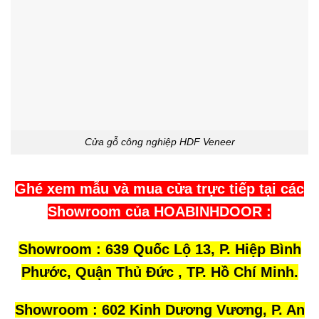
Cửa gỗ công nghiệp HDF Veneer
Ghé xem mẫu và mua cửa trực tiếp tại các
Showroom của HOABINHDOOR :
Showroom : 639 Quốc Lộ 13, P. Hiệp Bình
Phước, Quận Thủ Đức , TP. Hồ Chí Minh.
Showroom : 602 Kinh Dương Vương, P. An