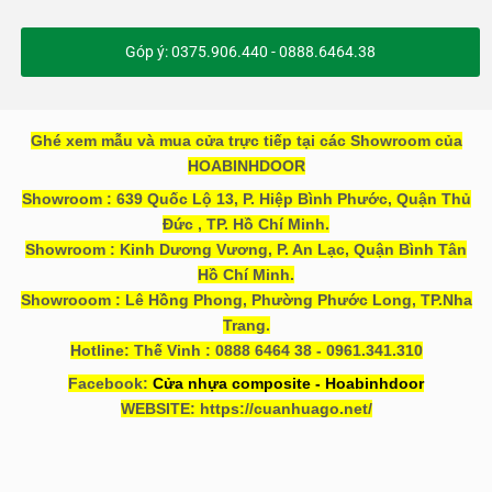
Góp ý: 0375.906.440 - 0888.6464.38
Ghé xem mẫu và mua cửa trực tiếp tại các Showroom của
HOABINHDOOR
Showroom : 639 Quốc Lộ 13, P. Hiệp Bình Phước, Quận Thủ
Đức , TP. Hồ Chí Minh.
Showroom : Kinh Dương Vương, P. An Lạc, Quận Bình Tân
Hồ Chí Minh.
Showrooom : Lê Hồng Phong, Phường Phước Long, TP.Nha
Trang.
Hotline: Thế Vinh : 0888 6464 38 - 0961.341.310
Facebook:
Cửa nhựa composite - Hoabinhdoor
WEBSITE: https://cuanhuago.net/