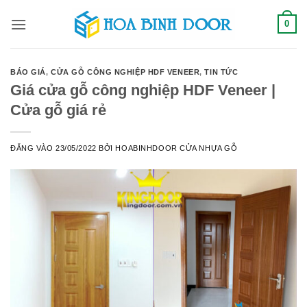
Bỏ
0
qua
nội
dung
BÁO GIÁ
,
CỬA GỖ CÔNG NGHIỆP HDF VENEER
,
TIN TỨC
Giá cửa gỗ công nghiệp HDF Veneer |
Cửa gỗ giá rẻ
ĐĂNG VÀO
23/05/2022
BỞI
HOABINHDOOR CỬA NHỰA GỖ