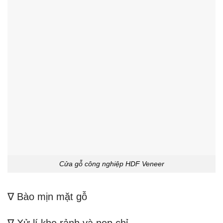
Cửa gỗ công nghiệp HDF Veneer
∇ Bào mịn mặt gỗ
∇ Xử lí khe rảnh và nẹp chỉ