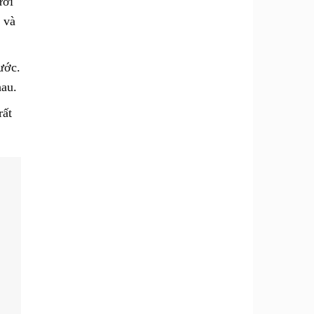
ưới
 và
ước.
hau.
rất