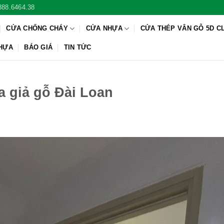
888.6464.38
CỬA CHỐNG CHÁY
CỬA NHỰA
CỬA THÉP VÂN GỖ 5D C
NHỰA
BÁO GIÁ
TIN TỨC
 giả gỗ Đài Loan