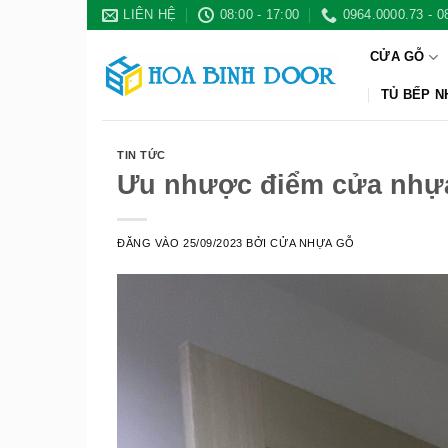
Bỏ
LIÊN HỆ
08:00 - 17:00
0964.0000.73 - 0
qua
CỬA GỖ
nội
dung
TỦ BẾP 
TIN TỨC
Ưu nhược điểm cửa nhựa
ĐĂNG VÀO
25/09/2023
BỞI
CỬA NHỰA GỖ