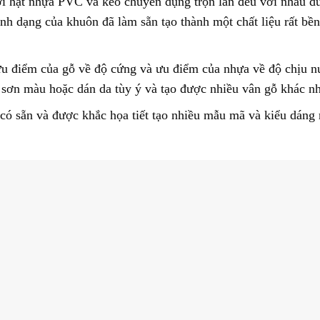
i hạt nhựa PVC và keo chuyên dụng trộn lẫn đều với nhau d
ình dạng của khuôn đã làm sẵn tạo thành một chất liệu rất bền
 ưu điểm của gỗ về độ cứng và ưu điểm của nhựa về độ chịu n
sơn màu hoặc dán da tùy ý và tạo được nhiều vân gỗ khác n
 sẵn và được khắc họa tiết tạo nhiều mẫu mã và kiểu dáng 