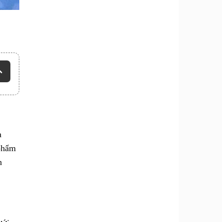
a
 phẩm
n