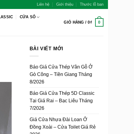
Liên hệ
Giới thiệu
Thước lỗ ban
LASSIC
CỬA SỔ
0
GIỎ HÀNG /
0
₫
BÀI VIẾT MỚI
Báo Giá Cửa Thép Vân Gỗ Ở
Gò Công – Tiền Giang Tháng
8/2026
Báo Giá Cửa Thép 5D Classic
Tại Giá Rai – Bạc Liêu Tháng
7/2026
Giá Cửa Nhựa Đài Loan Ở
Đồng Xoài – Cửa Toilet Giá Rẻ