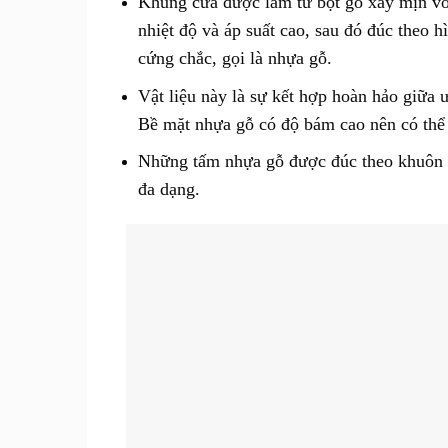
Khung cửa được làm từ bột gỗ xay mịn vớ
nhiệt độ và áp suất cao, sau đó đúc theo h
cứng chắc, gọi là nhựa gỗ.
Vật liệu này là sự kết hợp hoàn hảo giữa
Bề mặt nhựa gỗ có độ bám cao nên có thể 
Những tấm nhựa gỗ được đúc theo khuôn có
đa dạng.