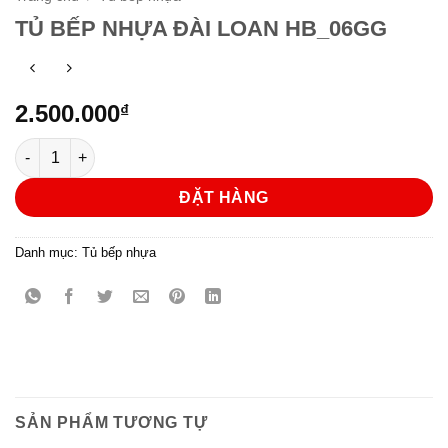
TỦ BẾP NHỰA ĐÀI LOAN HB_06GG
2.500.000
₫
TỦ BẾP NHỰA ĐÀI LOAN HB_06GG số lượng
ĐẶT HÀNG
Danh mục:
Tủ bếp nhựa
SẢN PHẨM TƯƠNG TỰ