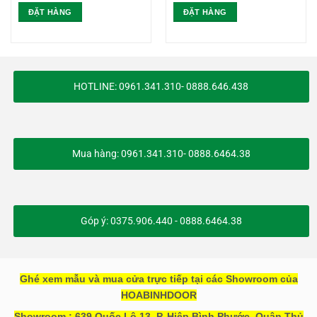
ĐẶT HÀNG
ĐẶT HÀNG
HOTLINE: 0961.341.310- 0888.646.438
Mua hàng: 0961.341.310- 0888.6464.38
Góp ý: 0375.906.440 - 0888.6464.38
Ghé xem mẫu và mua cửa trực tiếp tại các Showroom của
HOABINHDOOR
Showroom : 639 Quốc Lộ 13, P. Hiệp Bình Phước, Quận Thủ