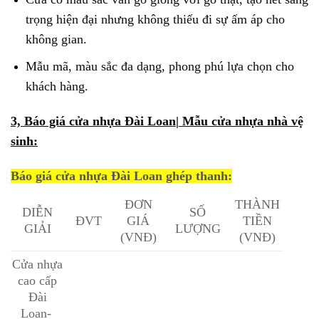
trọng hiện đại nhưng không thiếu đi sự ấm áp cho
không gian.
Mẫu mã, màu sắc đa dạng, phong phú lựa chọn cho
khách hàng.
3, Báo giá cửa nhựa Đài Loan| Mẫu cửa nhựa nhà vệ
sinh:
Báo giá cửa nhựa Đài Loan ghép thanh:
ĐƠN
THÀNH
DIỄN
SỐ
ĐVT
GIÁ
TIỀN
GIẢI
LƯỢNG
(VNĐ)
(VNĐ)
Cửa nhựa
cao cấp
Đài
Loan-