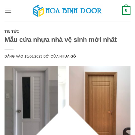
Bỏ
0
qua
nội
dung
TIN TỨC
Mẫu cửa nhựa nhà vệ sinh mới nhất
ĐĂNG VÀO
15/06/2023
BỞI
CỬA NHỰA GỖ