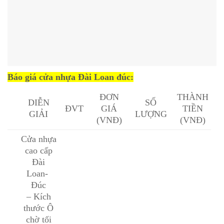
Báo giá cửa nhựa Đài Loan đúc:
ĐƠN
THÀNH
DIỄN
SỐ
ĐVT
GIÁ
TIỀN
GIẢI
LƯỢNG
(VNĐ)
(VNĐ)
Cửa nhựa
cao cấp
Đài
Loan-
Đúc
– Kích
thước Ô
chờ tối