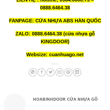
0888.6464.38
FANPAGE:
CỬA NHỰA ABS HÀN QUỐC
ZALO:
0888.6464.38
(cửa nhựa gỗ
KINGDOOR)
Websize:
cuanhuago.net
HOABINHDOOR CỬA NHỰA GỖ