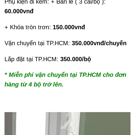
Phụ kiện đi kèm: + Bản lề ( 3 cái/bộ ):
60.000vnđ
+ Khóa tròn trơn:
150.000vnđ
Vận chuyển tại TP.HCM:
350.000vnđ/chuyến
Lắp đặt tại TP.HCM:
350.000/bộ
* Miễn phí vận chuyển tại TP.HCM cho đơn
hàng từ 4 bộ trở lên.