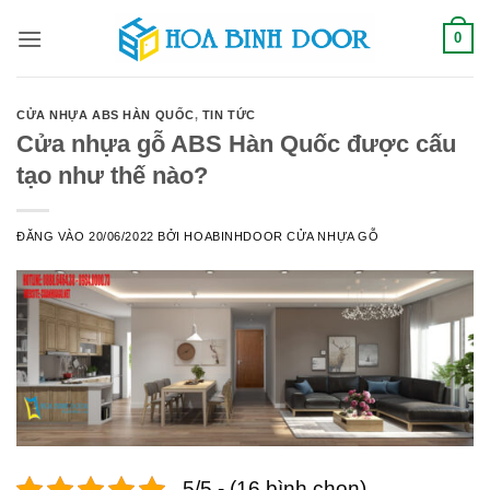
Bỏ
0
qua
nội
dung
CỬA NHỰA ABS HÀN QUỐC
,
TIN TỨC
Cửa nhựa gỗ ABS Hàn Quốc được cấu
tạo như thế nào?
ĐĂNG VÀO
20/06/2022
BỞI
HOABINHDOOR CỬA NHỰA GỖ
5/5 - (16 bình chọn)