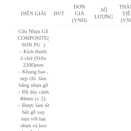
ĐƠN
THÀ
SỐ
DIỄN GIẢI
ĐVT
GIÁ
TI
LƯỢNG
(VNĐ)
(VN
Cửa Nhựa Gỗ
COMPOSITE(
SON PU )
– Kích thước
ô chờ (910x
2200)mm
– Khung bao ,
nẹp chỉ làm
bằng nhựa gỗ
– Độ dày cánh
40mm (± 2).
– Được làm từ
bột gỗ xay
mịn với hạt
nhựa và keo