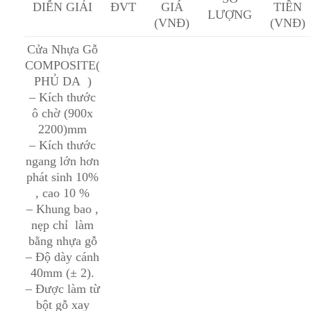
DIỄN GIẢI
ĐVT
GIÁ
TIỀN
LƯỢNG
(VNĐ)
(VNĐ)
Cửa Nhựa Gỗ
COMPOSITE(
PHỦ DA )
– Kích thước
ô chờ (900x
2200)mm
– Kích thước
ngang lớn hơn
phát sinh 10%
, cao 10 %
– Khung bao ,
nẹp chỉ làm
bằng nhựa gỗ
– Độ dày cánh
40mm (± 2).
– Được làm từ
bột gỗ xay