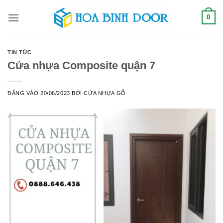
Bỏ
0
qua
nội
dung
TIN TỨC
Cửa nhựa Composite quận 7
ĐĂNG VÀO
20/06/2023
BỞI
CỬA NHỰA GỖ