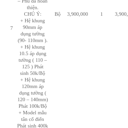
– Phủ da hoàn
thiện.
CHÚ Ý:
Bộ
3,900,000
1
3,900
+ Hệ khung
90mm áp
7
dụng tường
(90- 110mm ).
+ Hệ khung
10.5 áp dụng
tường ( 110 –
125 ) Phát
sinh 50k/Bộ
+ Hệ khung
120mm áp
dụng tường (
120 – 140mm)
Phát 100k/Bộ
+ Model mẫu
tân cổ điển
Phát sinh 400k