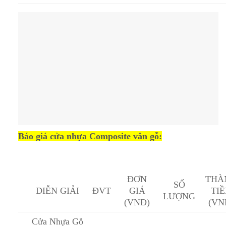
Báo giá cửa nhựa Composite vân gỗ:
ĐƠN
THÀ
SỐ
DIỄN GIẢI
ĐVT
GIÁ
TI
LƯỢNG
(VNĐ)
(VN
Cửa Nhựa Gỗ