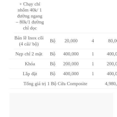
+ Chạy chỉ
nhôm 40k/ 1
đường ngang
– 80k/1 đường
chỉ dọc
Bản lề Inox cối
Bộ
20,000
4
80,0
(4 cái/ bộ)
Nẹp chỉ 2 mặt
Bộ
400,000
1
400,
Khóa
Bộ
200,000
1
200,
Lắp đặt
Bộ
400,000
1
400,
Tổng giá trị 1 Bộ Cửa Composite
4,980