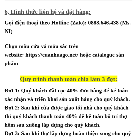
6, Hình thức liên hệ và đặt hàng:
Gọi điện thoại theo Hotline (Zalo):
0888.646.438
(Ms.
NI)
Chọn mẫu cửa và màu sắc trên
website:
https://cuanhuago.net/
hoặc catalogue sản
phẩm
Quy trình thanh toán chia làm 3 đợt:
Đợt 1: Quý khách đặt cọc 40% đơn hàng để kế toán
xác nhận và triển khai sản xuất hàng cho quý khách.
Đợt 2: Sau khi cửa được giao tới nhà cho quý khách
thì quý khách thanh toán 40% để kế toán bố trí thợ
hôm sau xuống lắp dựng cho quý khách.
Đợt 3: Sau khi thợ lắp dựng hoàn thiện xong cho quý