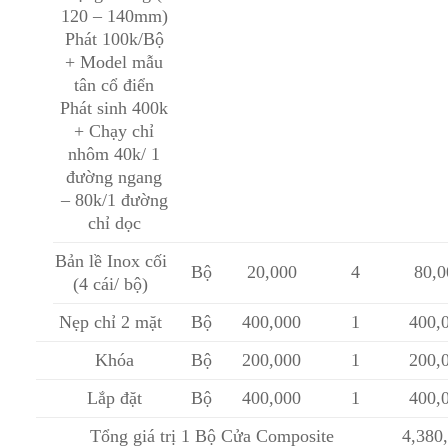
120 – 140mm)
Phát 100k/Bộ
+ Model mẫu
tân cổ điển
Phát sinh 400k
+ Chạy chỉ
nhôm 40k/ 1
đường ngang
– 80k/1 đường
chỉ dọc
Bản lề Inox cối
Bộ
20,000
4
80,0
(4 cái/ bộ)
Nẹp chỉ 2 mặt
Bộ
400,000
1
400,
Khóa
Bộ
200,000
1
200,
Lắp đặt
Bộ
400,000
1
400,
Tổng giá trị 1 Bộ Cửa Composite
4,380