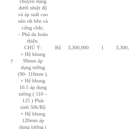
chuyên dụng
dưới nhiệt độ
và áp suất cao
nên rất bền và
cứng chắc.
– Phủ da hoàn
thiện.
CHÚ Ý:
Bộ
3,300,000
1
3,300
+ Hệ khung
90mm áp
7
dụng tường
(90- 110mm ).
+ Hệ khung
10.5 áp dụng
tường ( 110 –
125 ) Phát
sinh 50k/Bộ
+ Hệ khung
120mm áp
dụng tường (