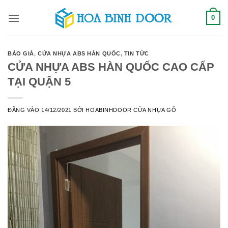
Bỏ
0
qua
nội
dung
BÁO GIÁ
,
CỬA NHỰA ABS HÀN QUỐC
,
TIN TỨC
CỬA NHỰA ABS HÀN QUỐC CAO CẤP
TẠI QUẬN 5
ĐĂNG VÀO
14/12/2021
BỞI
HOABINHDOOR CỬA NHỰA GỖ