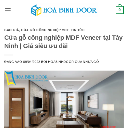
Bỏ
0
qua
nội
dung
BÁO GIÁ
,
CỬA GỖ CÔNG NGHIỆP MDF
,
TIN TỨC
Cửa gỗ công nghiệp MDF Veneer tại Tây
Ninh | Giá siêu ưu đãi
ĐĂNG VÀO
09/04/2022
BỞI
HOABINHDOOR CỬA NHỰA GỖ