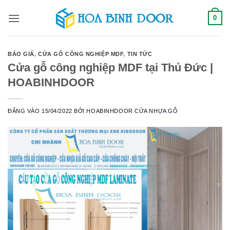
Bỏ
0
qua
nội
dung
BÁO GIÁ
,
CỬA GỖ CÔNG NGHIỆP MDF
,
TIN TỨC
Cửa gỗ công nghiệp MDF tại Thủ Đức |
HOABINHDOOR
ĐĂNG VÀO
15/04/2022
BỞI
HOABINHDOOR CỬA NHỰA GỖ