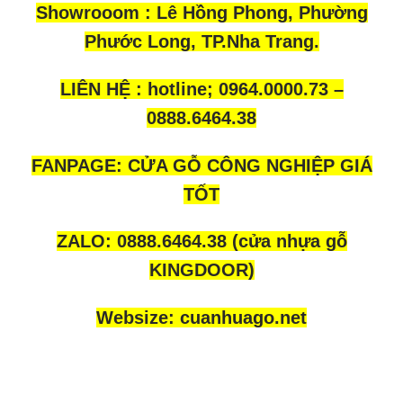
Showrooom : Lê Hồng Phong, Phường
Phước Long, TP.Nha Trang.
LIÊN HỆ : hotline; 0964.0000.73 –
0888.6464.38
FANPAGE:
CỬA GỖ CÔNG NGHIỆP GIÁ
TỐT
ZALO:
0888.6464.38
(cửa nhựa gỗ
KINGDOOR)
Websize:
cuanhuago.net