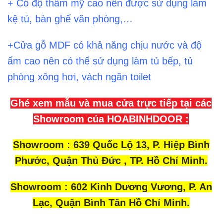
+ Có độ thẩm mỹ cao nên được sử dụng làm
kệ tủ, bàn ghế văn phòng,…
+Cửa gỗ MDF có khả năng chịu nước và độ
ẩm cao nên có thể sử dụng làm tủ bếp, tủ
phòng xông hơi, vách ngăn toilet
Ghé xem mẫu và mua cửa trực tiếp tại các
Showroom của HOABINHDOOR :
Showroom : 639 Quốc Lộ 13, P. Hiệp Bình
Phước, Quận Thủ Đức , TP. Hồ Chí Minh.
Showroom : 602 Kinh Dương Vương, P. An
Lạc, Quận Bình Tân Hồ Chí Minh.