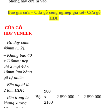
phòng hay cửa ra vào.
Báo giá cửa – Cửa gỗ công nghiệp giá tốt- Cửa gỗ
HDF
CỬA GỖ
HDF VENEER
– Độ dày cánh
40mm (± 2).
– Khung bao 40
x 110mm; nẹp
chỉ 2 mặt 40 x
10mm làm bằng
gỗ tự nhiên.
– Bên ngoài là
2 tấm HDF.
900
Bộ
x
2.590.000
1
2.590.000
– Bên trong là
2180
khung xương