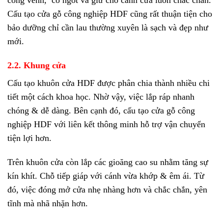
cong vênh, co ngót và giữ cho cánh cửa luôn chắc chắn.
Cấu tạo cửa gỗ công nghiệp HDF cũng rất thuận tiện cho
bảo dưỡng chỉ cần lau thường xuyên là sạch và đẹp như
mới.
2.2. Khung cửa
Cấu tạo khuôn cửa HDF được phân chia thành nhiều chi
tiết một cách khoa học. Nhờ vậy, việc lắp ráp nhanh
chóng & dễ dàng. Bên cạnh đó, cấu tạo cửa gỗ công
nghiệp HDF với liên kết thông minh hỗ trợ vận chuyển
tiện lợi hơn.
Trên khuôn cửa còn lắp các gioăng cao su nhằm tăng sự
kín khít. Chỗ tiếp giáp với cánh vừa khớp & êm ái. Từ
đó, việc đóng mở cửa nhẹ nhàng hơn và chắc chắn, yên
tĩnh mà nhã nhặn hơn.