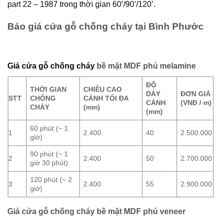
part 22 – 1987 trong thời gian 60’/90’/120’.
Báo giá cửa gỗ chống cháy tại Bình Phước
Giá cửa gỗ chống cháy
bề mặt MDF phủ melamine
ĐỘ
THỜI GIAN
CHIỀU CAO
DÀY
ĐƠN GIÁ
STT
CHỐNG
CÁNH TỐI ĐA
CÁNH
(VNĐ / m)
CHÁY
(mm)
(mm)
60 phút (~ 1
1
2.400
40
2.500.000
giờ)
90 phút (~ 1
2
2.400
50
2.700.000
giờ 30 phút)
120 phút (~ 2
3
2.400
55
2.900.000
giờ)
Giá cửa gỗ chống cháy bề mặt MDF phủ veneer