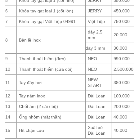
5
Khóa tay gạt loại 1 (cốt nhỏ)
JERRY
350.000
6
Khóa tay gạt loại 1 (cốt lớn)
JERRY
450.000
7
Khóa tay gạt Việt Tiệp 04991
Việt Tiệp
750.000
dày 2.5
20.000
mm
8
Bản lề inox
dày 3 mm
30.000
9
Thanh thoát hiểm (đơn)
NEO
990.000
10
Thanh thoát hiểm (cửa đôi)
NEO
2.500.000
NEW
11
Tay đẩy hơi
380.000
START
12
Tay nắm inox
Đài Loan
100.000
13
Chốt âm (2 cái / bộ)
Đài Loan
200.000
14
Ống nhòm (mắt thần)
Đài Loan
40.000
Xuất xứ
15
Hít chặn cửa
40.000
Đài Loan