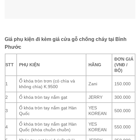
Giá phụ kiện đi kèm giá cửa gỗ chống cháy tại Bình
Phước
ĐƠN GIÁ
STT
PHỤ KIỆN
HÃNG
(VNĐ /
BỘ)
Ổ khóa tròn trơn (có chìa và
1
Zani
150.000
không chìa) K.9500
2
Ổ khóa tròn tay nắm gạt
JERRY
300.000
Ổ khóa tròn tay nắm gạt Hàn
YES
3
500.000
Quốc
KOREAN
Ổ khóa tròn tay nắm gạt Hàn
YES
4
550.000
Quốc (khóa chuồn chuồn)
KOREAN