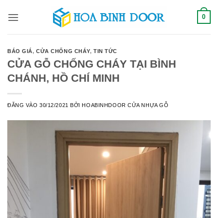
Bỏ
0
qua
nội
dung
BÁO GIÁ
,
CỬA CHỐNG CHÁY
,
TIN TỨC
CỬA GỖ CHỐNG CHÁY TẠI BÌNH
CHÁNH, HỒ CHÍ MINH
ĐĂNG VÀO
30/12/2021
BỞI
HOABINHDOOR CỬA NHỰA GỖ