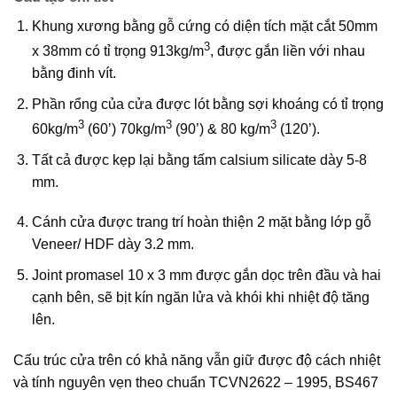
Khung xương bằng gỗ cứng có diện tích mặt cắt 50mm
3
x 38mm có tỉ trọng 913kg/m
, được gắn liền với nhau
bằng đinh vít.
Phần rổng của cửa được lót bằng sợi khoáng có tỉ trọng
3
3
3
60kg/m
(60’) 70kg/m
(90’) & 80 kg/m
(120’).
Tất cả được kẹp lại bằng tấm calsium silicate dày 5-8
mm.
Cánh cửa được trang trí hoàn thiện 2 mặt bằng lớp gỗ
Veneer/ HDF dày 3.2 mm.
Joint promasel 10 x 3 mm được gắn dọc trên đầu và hai
cạnh bên, sẽ bịt kín ngăn lửa và khói khi nhiệt độ tăng
lên.
Cấu trúc cửa trên có khả năng vẫn giữ được độ cách nhiệt
và tính nguyên vẹn theo chuẩn TCVN2622 – 1995, BS467