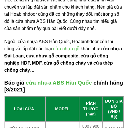
chuyển và lắp đặt sản phẩm cho khách hàng. Nên giá cửa
tại Hoabinhdoor cũng đã có những thay đổi, một trong số
đó là cửa nhựa ABS Hàn Quốc. Cùng nhau tìm hiểu giá
của sản phẩm này qua bài viết dưới đây nhé.
Ngoài cửa nhựa ABS Hàn Quốc, Hoabinhdoor còn thi
công và lắp đặt các loại
cửa nhựa gỗ
khác như
c
ửa nhựa
Đài Loan,
cửa nhựa gỗ composite
,
cửa gỗ công
nghiệp HDF
,
MDF
,
cửa gỗ chống cháy
và
cửa thép
chống cháy
…
Báo giá
cửa nhựa ABS Hàn Quốc
chính hãng
[8/2021]
ĐƠN GIÁ
KÍCH
BỘ
LOẠI CỬA
MODEL
THƯỚC
(VNĐ /
(mm)
Bộ)
800 / 900