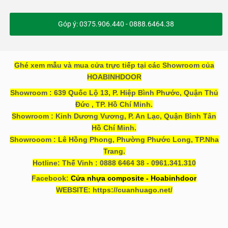
Góp ý: 0375.906.440 - 0888.6464.38
Ghé xem mẫu và mua cửa trực tiếp tại các Showroom của
HOABINHDOOR
Showroom : 639 Quốc Lộ 13, P. Hiệp Bình Phước, Quận Thủ
Đức , TP. Hồ Chí Minh.
Showroom : Kinh Dương Vương, P. An Lạc, Quận Bình Tân
Hồ Chí Minh.
Showrooom : Lê Hồng Phong, Phường Phước Long, TP.Nha
Trang.
Hotline: Thế Vinh : 0888 6464 38 - 0961.341.310
Facebook:
Cửa nhựa composite - Hoabinhdoor
WEBSITE: https://cuanhuago.net/