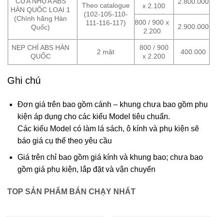
CỬA NHỰA ABS
2.800.000
Theo catalogue
x 2.100
HÀN QUỐC LOẠI 1
(102-105-110-
(Chính hãng Hàn
800 / 900 x
111-116-117)
2.900.000
Quốc)
2.200
NẸP CHỈ ABS HÀN
800 / 900
2 mặt
400.000
QUỐC
x 2.200
Ghi chú
Đơn giá trên bao gồm cánh – khung chưa bao gồm phụ
kiện áp dụng cho các kiểu Model tiêu chuẩn.
Các kiểu Model có làm lá sách, ô kính và phụ kiện sẽ
báo giá cụ thể theo yêu cầu
Giá trên chỉ bao gồm giá kính và khung bao; chưa bao
gồm giá phụ kiện, lắp đặt và vận chuyển
TOP SẢN PHẨM BÁN CHẠY NHẤT