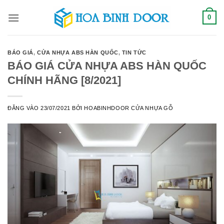
Bỏ
0
qua
nội
dung
BÁO GIÁ
,
CỬA NHỰA ABS HÀN QUỐC
,
TIN TỨC
BÁO GIÁ CỬA NHỰA ABS HÀN QUỐC
CHÍNH HÃNG [8/2021]
ĐĂNG VÀO
23/07/2021
BỞI
HOABINHDOOR CỬA NHỰA GỖ