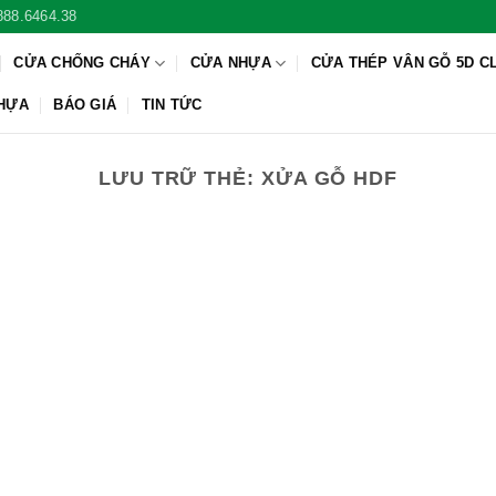
888.6464.38
CỬA CHỐNG CHÁY
CỬA NHỰA
CỬA THÉP VÂN GỖ 5D C
NHỰA
BÁO GIÁ
TIN TỨC
LƯU TRỮ THẺ:
XỬA GỖ HDF