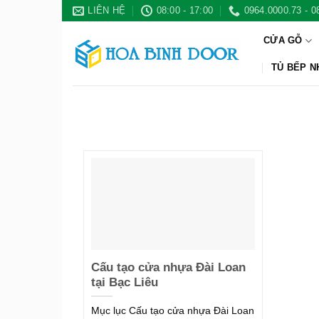
Bỏ
LIÊN HỆ
08:00 - 17:00
0964.0000.73 - 0
qua
CỬA GỖ
nội
dung
TỦ BẾP 
Cấu tạo cửa nhựa Đài Loan
tại Bạc Liêu
Mục lục Cấu tạo cửa nhựa Đài Loan