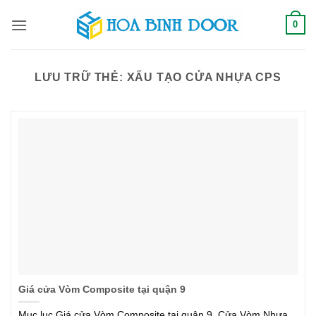
Bỏ
0
qua
nội
dung
LƯU TRỮ THẺ:
XẤU TẠO CỬA NHỰA CPS
Giá cửa Vòm Composite tại quận 9
Mục lục Giá cửa Vòm Composite tại quận 9, Cửa Vòm Nhựa