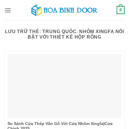
Bỏ
0
qua
nội
dung
LƯU TRỮ THẺ:
TRUNG QUỐC. NHÔM XINGFA NỔI
BẬT VỚI THIẾT KẾ HỘP RỖNG
So Sánh Cửa Thép Vân Gỗ Với Cửa Nhôm Xingfa|Cửa
Chính 2025