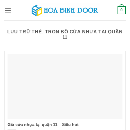
Bỏ
0
qua
nội
dung
LƯU TRỮ THẺ:
TRỌN BỘ CỬA NHỰA TẠI QUẬN
11
Giá cửa nhựa tại quận 11 – Siêu hot