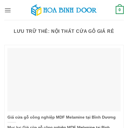
Bỏ
0
qua
nội
dung
LƯU TRỮ THẺ:
NỘI THẤT CỬA GỖ GIÁ RẺ
Giá cửa gỗ công nghiệp MDF Melamine tại Bình Dương
Mục lục Giá cửa gỗ công nghiệp MDF Melamine tại Bình