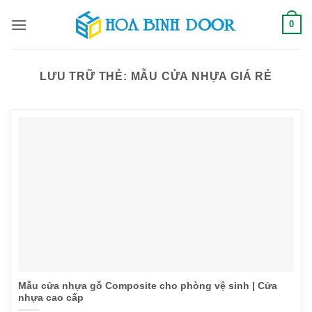
Bỏ
0
qua
nội
dung
LƯU TRỮ THẺ:
MẪU CỬA NHỰA GIÁ RẺ
Mẫu cửa nhựa gỗ Composite cho phòng vệ sinh | Cửa
nhựa cao cấp