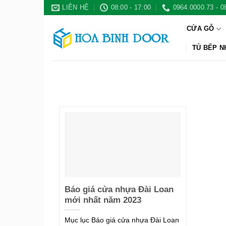
Bỏ
LIÊN HỆ
08:00 - 17:00
0964.0000.73 - 0
qua
CỬA GỖ
nội
dung
TỦ BẾP 
Báo giá cửa nhựa Đài Loan
mới nhất năm 2023
Mục lục Báo giá cửa nhựa Đài Loan