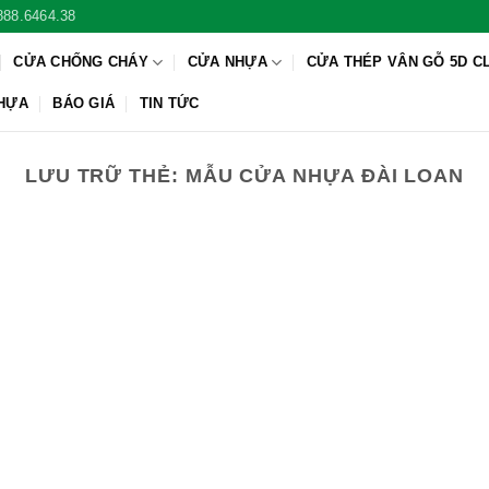
888.6464.38
CỬA CHỐNG CHÁY
CỬA NHỰA
CỬA THÉP VÂN GỖ 5D C
NHỰA
BÁO GIÁ
TIN TỨC
LƯU TRỮ THẺ:
MẪU CỬA NHỰA ĐÀI LOAN