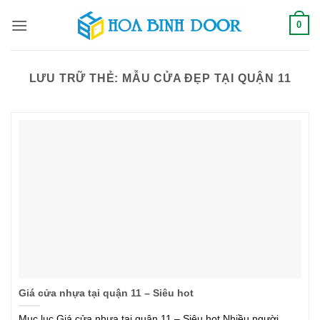
Bỏ
0
qua
nội
dung
LƯU TRỮ THẺ:
MẪU CỬA ĐẸP TẠI QUẬN 11
Giá cửa nhựa tại quận 11 – Siêu hot
Mục lục Giá cửa nhựa tại quận 11 – Siêu hot Nhiều người