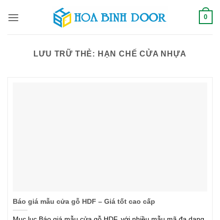
Bỏ
0
qua
nội
dung
LƯU TRỮ THẺ:
HẠN CHẾ CỬA NHỰA
Báo giá mẫu cửa gỗ HDF – Giá tốt cao cấp
Mục lục Báo giá mẫu cửa gỗ HDF, với nhiều mẫu mã đa dạng