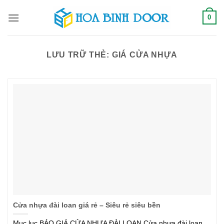
Bỏ
0
qua
nội
dung
LƯU TRỮ THẺ:
GIÁ CỬA NHỰA
Cửa nhựa đài loan giá rẻ – Siêu rẻ siêu bền
Mục lục BÁO GIÁ CỬA NHỰA ĐÀI LOAN Cửa nhựa đài loan