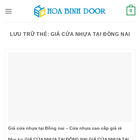
Bỏ
0
qua
nội
dung
LƯU TRỮ THẺ:
GIÁ CỬA NHỰA TẠI ĐỒNG NAI
Giá cửa nhựa tại Đồng nai – Cửa nhựa cao cấp giá rẻ
Mục lục GIÁ CỬA NHỰA TẠI ĐỒNG NAI GIÁ CỬA NHỰA TẠI