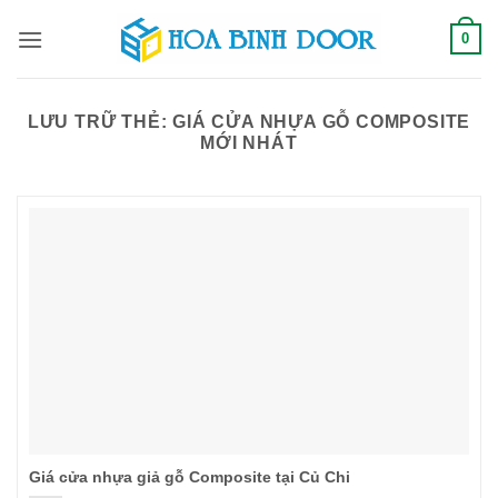
Bỏ
0
qua
nội
dung
LƯU TRỮ THẺ:
GIÁ CỬA NHỰA GỖ COMPOSITE
MỚI NHÁT
Giá cửa nhựa giả gỗ Composite tại Củ Chi