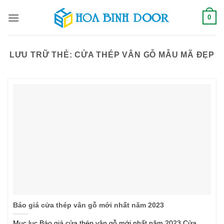
Bỏ
0
qua
nội
dung
LƯU TRỮ THẺ:
CỬA THÉP VÂN GỖ MẪU MÃ ĐẸP
Báo giá cửa thép vân gỗ mới nhất năm 2023
Mục lục Báo giá cửa thép vân gỗ mới nhất năm 2023 Cửa