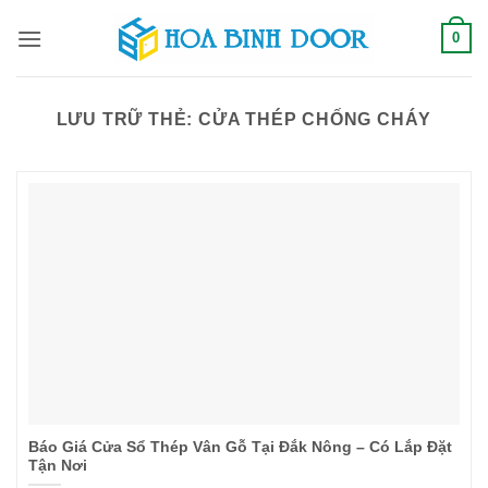
Bỏ
0
qua
nội
dung
LƯU TRỮ THẺ:
CỬA THÉP CHỐNG CHÁY
Báo Giá Cửa Sổ Thép Vân Gỗ Tại Đắk Nông – Có Lắp Đặt
Tận Nơi