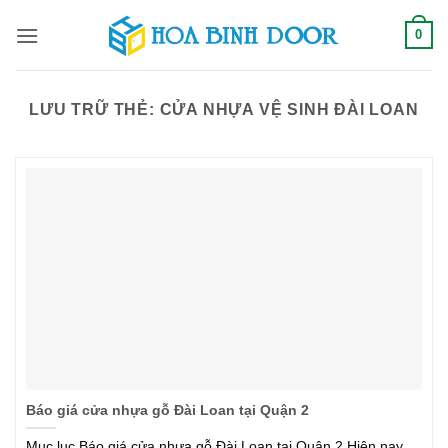
Bỏ
0
qua
nội
dung
LƯU TRỮ THẺ:
CỬA NHỰA VỆ SINH ĐÀI LOAN
Báo giá cửa nhựa gỗ Đài Loan tại Quận 2
Mục lục Báo giá cửa nhựa gỗ Đài Loan tại Quận 2 Hiện nay