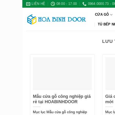
Bỏ
LIÊN HỆ
08:00 - 17:00
0964.0000.73 - 0
qua
CỬA GỖ
nội
dung
TỦ BẾP 
LƯU 
Mẫu cửa gỗ công nghiệp giá
Giá 
rẻ tại HOABINHDOOR
mới 
Mục lục Mẫu cửa gỗ công nghiệp
Mục l