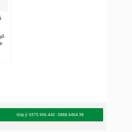
ỗ
 gỗ
ệp
Góp ý: 0375.906.440 - 0888.6464.38