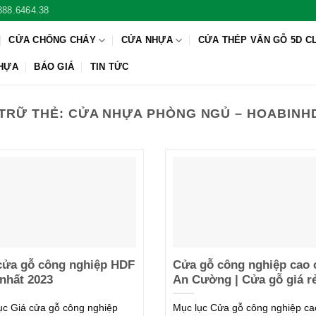
888.6464.38
CỬA CHỐNG CHÁY
CỬA NHỰA
CỬA THÉP VÂN GỖ 5D C
NHỰA
BÁO GIÁ
TIN TỨC
TRỮ THẺ:
CỬA NHỰA PHÒNG NGỦ – HOABIN
cửa gỗ công nghiệp HDF
Cửa gỗ công nghiệp cao 
nhất 2023
An Cường | Cửa gỗ giá r
ục Giá cửa gỗ công nghiệp
Mục lục Cửa gỗ công nghiệp ca