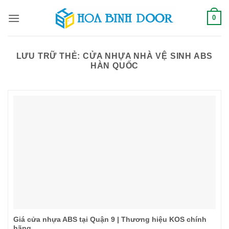
Bỏ
0
qua
nội
dung
LƯU TRỮ THẺ:
CỬA NHỰA NHÀ VỆ SINH ABS
HÀN QUỐC
Giá cửa nhựa ABS tại Quận 9 | Thương hiệu KOS chính
hãng