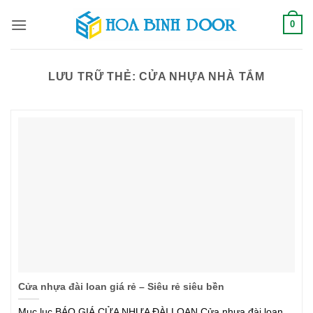
Bỏ
0
qua
nội
dung
LƯU TRỮ THẺ:
CỬA NHỰA NHÀ TẮM
Cửa nhựa đài loan giá rẻ – Siêu rẻ siêu bền
Mục lục BÁO GIÁ CỬA NHỰA ĐÀI LOAN Cửa nhựa đài loan