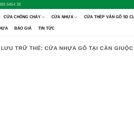
888.6464.38
CỬA CHỐNG CHÁY
CỬA NHỰA
CỬA THÉP VÂN GỖ 5D C
NHỰA
BÁO GIÁ
TIN TỨC
LƯU TRỮ THẺ:
CỬA NHỰA GỖ TẠI CẦN GIUỘC