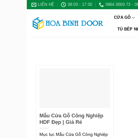
Bỏ
LIÊN HỆ
08:00 - 17:00
0964.0000.73 - 0
qua
CỬA GỖ
nội
dung
TỦ BẾP 
Mẫu Cửa Gỗ Công Nghiệp
HDF Đẹp | Giá Rẻ
Mục lục Mẫu Cửa Gỗ Công Nghiệp