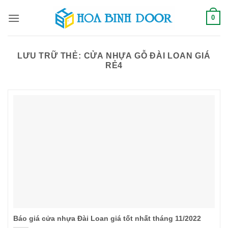
Bỏ
0
qua
nội
dung
LƯU TRỮ THẺ:
CỬA NHỰA GỖ ĐÀI LOAN GIÁ
RẺ4
Báo giá cửa nhựa Đài Loan giá tốt nhất tháng 11/2022