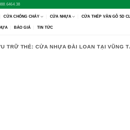
888.6464.38
CỬA CHỐNG CHÁY
CỬA NHỰA
CỬA THÉP VÂN GỖ 5D C
NHỰA
BÁO GIÁ
TIN TỨC
U TRỮ THẺ:
CỬA NHỰA ĐÀI LOAN TẠI VŨNG 