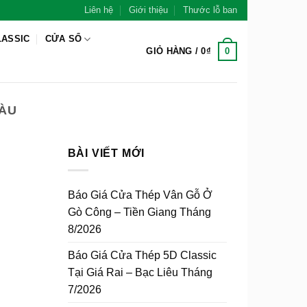
Liên hệ
Giới thiệu
Thước lỗ ban
LASSIC
CỬA SỔ
0
GIỎ HÀNG /
0
₫
TÀU
BÀI VIẾT MỚI
Báo Giá Cửa Thép Vân Gỗ Ở
Gò Công – Tiền Giang Tháng
8/2026
Báo Giá Cửa Thép 5D Classic
Tại Giá Rai – Bạc Liêu Tháng
7/2026