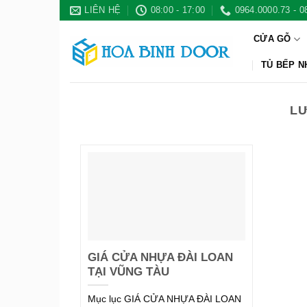
Bỏ
LIÊN HỆ
08:00 - 17:00
0964.0000.73 - 0
qua
CỬA GỖ
nội
dung
TỦ BẾP 
LƯ
GIÁ CỬA NHỰA ĐÀI LOAN
TẠI VŨNG TÀU
Mục lục GIÁ CỬA NHỰA ĐÀI LOAN