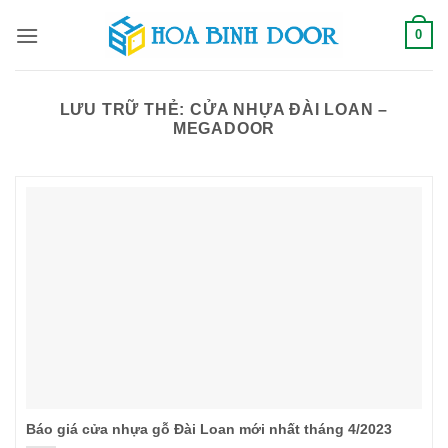
Bỏ
0
qua
nội
dung
LƯU TRỮ THẺ:
CỬA NHỰA ĐÀI LOAN –
MEGADOOR
Báo giá cửa nhựa gỗ Đài Loan mới nhất tháng 4/2023