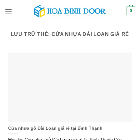
Bỏ
0
qua
nội
dung
LƯU TRỮ THẺ:
CỬA NHỰA ĐÀI LOAN GIÁ RẺ
Cửa nhựa gỗ Đài Loan giá rẻ tại Bình Thạnh
Mục lục Cửa nhựa gỗ Đài Loan giá rẻ tại Bình Thạnh Cửa