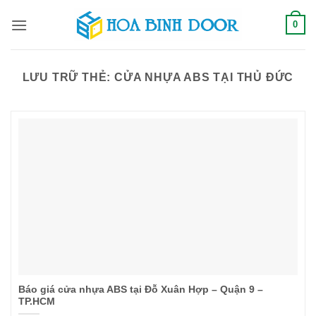
Bỏ
0
qua
nội
dung
LƯU TRỮ THẺ:
CỬA NHỰA ABS TẠI THỦ ĐỨC
Báo giá cửa nhựa ABS tại Đỗ Xuân Hợp – Quận 9 –
TP.HCM