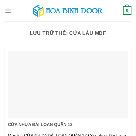
Bỏ
0
qua
nội
dung
LƯU TRỮ THẺ:
CỬA LÀU MDF
CỬA NHỰA ĐÀI LOAN QUẬN 12
Mục lục CỬA NHỰA ĐÀI LOAN QUẬN 12,Cửa nhựa Đài Loan