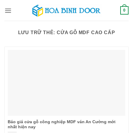
Bỏ
0
qua
nội
dung
LƯU TRỮ THẺ:
CỬA GỖ MDF CAO CẤP
Báo giá cửa gỗ công nghiệp MDF ván An Cường mới
nhất hiện nay