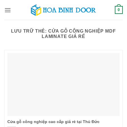
Bỏ
0
qua
nội
dung
LƯU TRỮ THẺ:
CỬA GỖ CÔNG NGHIỆP MDF
LAMINATE GIÁ RỂ
Cửa gỗ công nghiệp cao cấp giá rẻ tại Thủ Đức