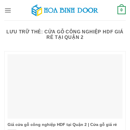
Bỏ
0
qua
nội
dung
LƯU TRỮ THẺ:
CỬA GỖ CÔNG NGHIỆP HDF GIÁ
RẺ TẠI QUẬN 2
Giá cửa gỗ công nghiệp HDF tại Quận 2 | Cửa gỗ giá rẻ