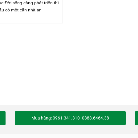
ục Đời sống càng phát triển thì
ầu có một căn nhà an
Mua hàng: 0961.341.310- 0888.6464.38