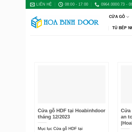
Bỏ
LIÊN HỆ
08:00 - 17:00
0964.0000.73 - 0
qua
CỬA GỖ
nội
dung
TỦ BẾP 
Cửa gỗ HDF tại Hoabinhdoor
Cửa 
tháng 12/2023
an t
|Hoa
Mục lục Cửa gỗ HDF tại