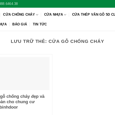
888.6464.38
CỬA CHỐNG CHÁY
CỬA NHỰA
CỬA THÉP VÂN GỖ 5D C
NHỰA
BÁO GIÁ
TIN TỨC
LƯU TRỮ THẺ:
CỬA GỖ CHỐNG CHÁY
gỗ chống cháy đẹp và
oàn cho chung cư
binhdoor