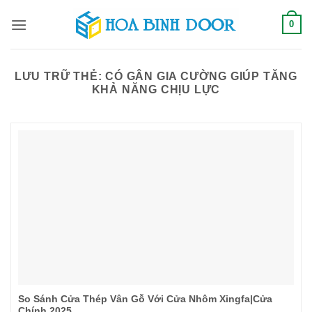
Bỏ
0
qua
nội
dung
LƯU TRỮ THẺ:
CÓ GÂN GIA CƯỜNG GIÚP TĂNG
KHẢ NĂNG CHỊU LỰC
So Sánh Cửa Thép Vân Gỗ Với Cửa Nhôm Xingfa|Cửa
Chính 2025